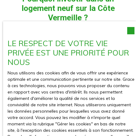
logement neuf sur la Côte
Vermeille ?
La Côte Vermeille attire chaque année de nouveaux
LE RESPECT DE VOTRE VIE
habitants séduits par son environnement exceptionnel entre
mer Méditerranée et Pyrénées.
PRIVÉE EST UNE PRIORITÉ POUR
NOUS
Des villes comme
Argelès-sur-Mer
,
Collioure
,
Port-Vendres
ou
Banyuls-sur-Mer
bénéficient d'une attractivité croissante
Nous utilisons des cookies afin de vous offrir une expérience
auprès :
optimale et une communication pertinente sur notre site. Grace
des actifs ;
à ces technologies, nous pouvons vous proposer du contenu
des retraités ;
en rapport avec vos centres d'intérêt. Ils nous permettent
des familles ;
également d'améliorer la qualité de nos services et la
des travailleurs saisonniers ;
convivialité de notre site internet. Nous utiliserons uniquement
des télétravailleurs.
les données personnelles pour lesquelles vous avez donné
votre accord. Vous pouvez les modifier à n'importe quel
Cette dynamique soutient fortement la demande locative
moment via la rubrique ″Gérer les cookies″ en bas de notre
locale.
site, à l'exception des cookies essentiels à son fonctionnement.
Investir dans un
programme immobilier neuf sur la Côte