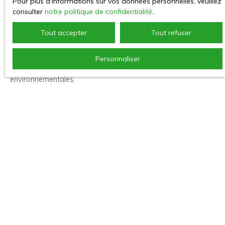
Pour plus d'informations sur vos données personnelles, veuillez
Vermeille
permet de répondre précisément aux attentes de
consulter
notre politique de confidentialité
.
cette clientèle en quête de logements modernes et économes
en énergie.
Tout accepter
Tout refuser
De plus, les biens neufs profitent souvent d'une meilleure
valorisation patrimoniale à long terme grâce à leur qualité de
Personnaliser
construction et à leur conformité avec les dernières normes
environnementales.
L'investissement locatif neuf sur la Côte Vermeille
constitue aujourd'hui une solution particulièrement pertinente
pour sécuriser ses
revenus locatifs et développer son
patrimoine immobilier.
Découvrir tous nos biens neufs en vente